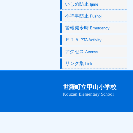
いじめ防止
Ijime
不祥事防止
Fushoji
警報発令時
Emergency
ＰＴＡ
PTA Activity
アクセス
Access
リンク集
Link
世羅町立甲山小学校
Kouzan Elementary School