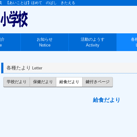
紹介
お知らせ
活動のようす
各
e
Notice
Activity
各種たより
Letter
学校だより
保健だより
給食だより
鍵付きページ
給食だより