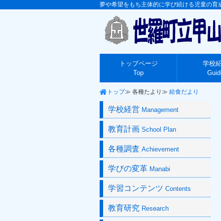
トップページ
学校
Top
Guid
トップ
各種たより
給食だより
学校経営
Management
教育計画
School Plan
各種調査
Achievement
学びの変革
Manabi
学習コンテンツ
Contents
教育研究
Research