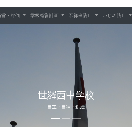
経営・評価
学級経営計画
不祥事防止
いじめ防止
世羅西中学校
自主・自律・創造